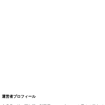
三菱鉛筆 クルトガ ダイブ
¥
5,500
カヴェコ スペシャル ペンシル 0.5mm
¥
6,050
運営者プロフィール